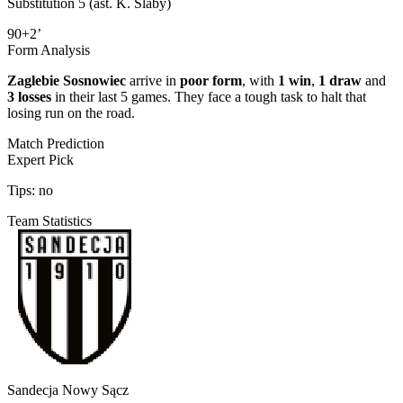
Substitution 5 (ast. K. Slaby)
90+2’
Form Analysis
Zaglebie Sosnowiec
arrive in
poor form
, with
1 win
,
1 draw
and
3 losses
in their last 5 games. They face a tough task to halt that
losing run on the road.
Match Prediction
Expert Pick
Tips:
no
Team Statistics
Sandecja Nowy Sącz