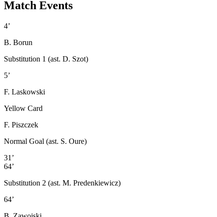
Match Events
4’
B. Borun
Substitution 1 (ast. D. Szot)
5’
F. Laskowski
Yellow Card
F. Piszczek
Normal Goal (ast. S. Oure)
31’
64’
Substitution 2 (ast. M. Predenkiewicz)
64’
B. Zawojski