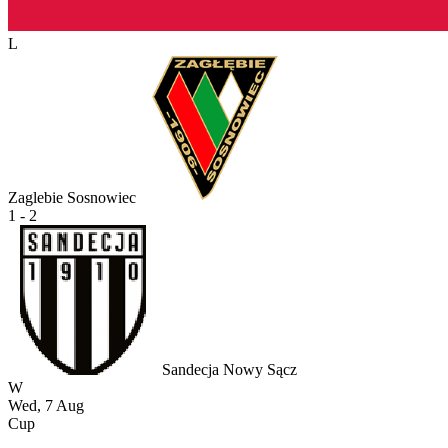
L
Zaglebie Sosnowiec
1 - 2
Sandecja Nowy Sącz
W
Wed, 7 Aug
Cup