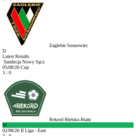
Zaglebie Sosnowiec
D
Latest Results
Sandecja Nowy Sącz
05/08/26
Cup
3 - 0
Rekord Bielsko-Biała
W
02/08/26
II Liga - East
3 - 0