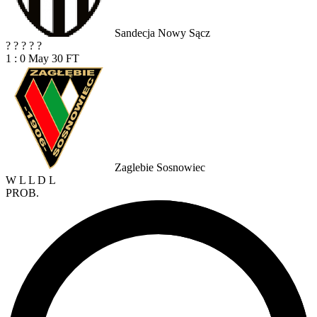
Sandecja Nowy Sącz
?
?
?
?
?
1 : 0
May 30
FT
Zaglebie Sosnowiec
W
L
L
D
L
PROB.