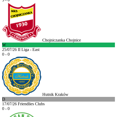
Chojniczanka Chojnice
W
25/07/26
II Liga - East
0 - 0
Hutnik Kraków
D
17/07/26
Friendlies Clubs
0 - 0