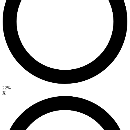
22%
X